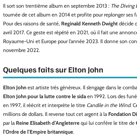
Il sort son trentième album en septembre 2013 :
The Diving 
tournée de cet album en 2014 et profite pour replonger ses f
Pour des raisons de santé,
Reginald
Kenneth
Dwight
décide d
avril 2017. Ce geste est répété en 2021, où il fait une annonc
Royaume-Uni et Europe pour l’année 2023. Il donne son conc
novembre 2022.
Quelques faits sur Elton John
Elton John
est artiste très généreux. Il s’engage dans le comb
Elton John pour la lutte contre le sida
en 1992. Lors des funér
en 1997, il réécrit et interprète le titre
Candile in the Wind
. C
millions de dollars. Il reverse tout cet argent à la
Fondation D
par la
Reine Elisabeth d’Angleterre
qui lui confère le titre de
l’Ordre de l’Empire britannique
.