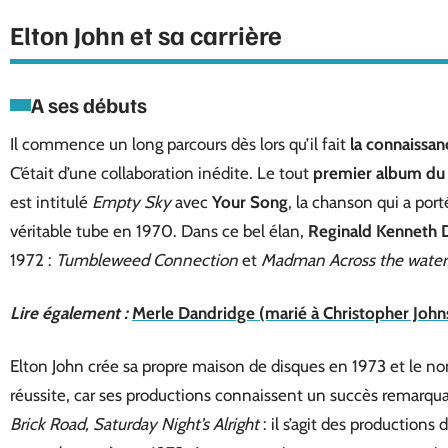
Elton John et sa carrière
A ses débuts
Il commence un long parcours dès lors qu’il fait
la connaissan
C’était d’une collaboration inédite. Le tout
premier album du c
est intitulé
Empty Sky
avec
Your Song
, la chanson qui a por
véritable tube en 1970. Dans ce bel élan,
Reginald
Kenneth
1972 :
Tumbleweed Connection
et
Madman Across the water
Lire également :
Merle Dandridge (marié à Christopher Johnst
Elton John crée sa propre maison de disques en 1973 et le
réussite, car ses productions connaissent un succès remarqu
Brick
Road, Saturday Night’s Alright
: il s’agit des productions 