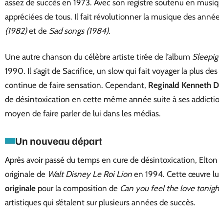
assez de succès en 1973. Avec son registre soutenu en musi
appréciées de tous. Il fait révolutionner la musique des anné
(1982)
et de
Sad songs (1984)
.
Une autre chanson du célèbre artiste tirée de l’album
Sleepig
1990. Il s’agit de Sacrifice, un slow qui fait voyager la plus 
continue de faire sensation. Cependant,
Reginald
Kenneth
D
de désintoxication en cette même année suite à ses addiction
moyen de faire parler de lui dans les médias.
Un nouveau départ
Après avoir passé du temps en cure de désintoxication, Elton 
originale de
Walt Disney Le Roi Lion
en 1994. Cette œuvre lui 
originale
pour la composition de
Can you feel the love tonigh
artistiques qui s’étalent sur plusieurs années de succès.