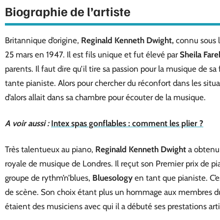
Biographie de l’artiste
Britannique d’origine,
Reginald
Kenneth
Dwight,
connu sous
25 mars en 1947. Il est fils unique et fut élevé par
Sheila
Fare
parents. Il faut dire qu’il tire sa passion pour la musique de sa
tante pianiste. Alors pour chercher du réconfort dans les situat
d’alors allait dans sa chambre pour écouter de la musique.
A voir aussi :
Intex spas gonflables : comment les plier ?
Très talentueux au piano,
Reginald
Kenneth
Dwight
a obtenu 
royale de musique de Londres. Il reçut son Premier prix de pi
groupe de rythm’n’blues,
Bluesology
en tant que pianiste. C’es
de scène. Son choix étant plus un hommage aux membres du 
étaient des musiciens avec qui il a débuté ses prestations arti