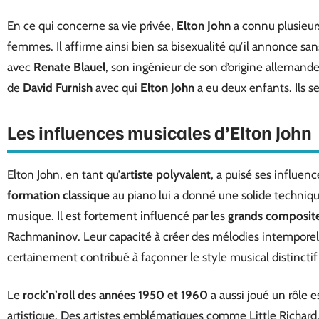
En ce qui concerne sa vie privée,
Elton John
a connu plusieu
femmes. Il affirme ainsi bien sa bisexualité qu’il annonce sans
avec
Renate Blauel
, son ingénieur de son d’origine allemande. 
de
David Furnish
avec qui
Elton John
a eu deux enfants. Ils s
Les influences musicales d’Elton John
Elton John, en tant qu’
artiste polyvalent
, a puisé ses influen
formation classique
au piano lui a donné une solide techniq
musique. Il est fortement influencé par les
grands composite
Rachmaninov. Leur capacité à créer des mélodies intempore
certainement contribué à façonner le style musical distinctif
Le
rock’n’roll des années 1950 et 1960
a aussi joué un rôle
artistique. Des artistes emblématiques comme Little Richard,