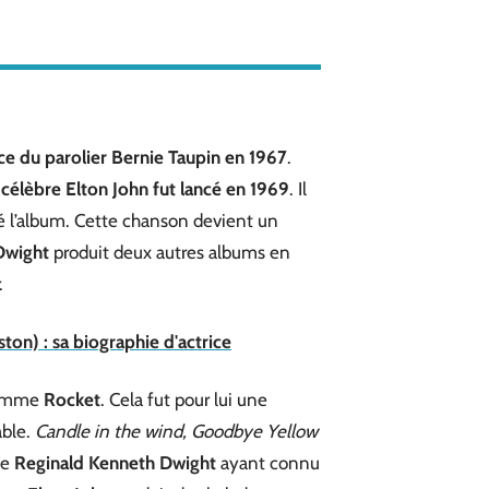
ce du parolier
Bernie Taupin en 1967
.
élèbre Elton John fut lancé en 1969
. Il
té l’album. Cette chanson devient un
Dwight
produit deux autres albums en
.
on) : sa biographie d'actrice
 nomme
Rocket
. Cela fut pour lui une
able.
Candle in the wind, Goodbye Yellow
de
Reginald
Kenneth
Dwight
ayant connu