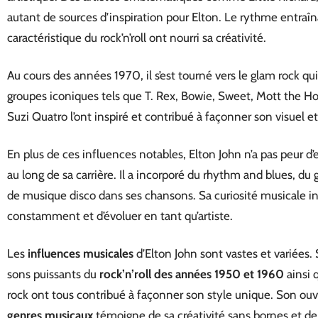
autant de sources d’inspiration pour Elton. Le rythme entraîna
caractéristique du rock’n’roll ont nourri sa créativité.
Au cours des années 1970, il s’est tourné vers le glam rock qu
groupes iconiques tels que T. Rex, Bowie, Sweet, Mott the H
Suzi Quatro l’ont inspiré et contribué à façonner son visuel 
En plus de ces influences notables, Elton John n’a pas peur d
au long de sa carrière. Il a incorporé du rhythm and blues, 
de musique disco dans ses chansons. Sa curiosité musicale i
constamment et d’évoluer en tant qu’artiste.
Les
influences musicales
d’Elton John sont vastes et variées.
sons puissants du
rock’n’roll des années 1950 et 1960
ainsi 
rock ont tous contribué à façonner son style unique. Son ouve
genres musicaux
témoigne de sa créativité sans bornes et de 