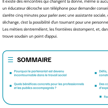
Il existe des rencontres qui changent la donne, même si auc
un éducateur décroche son téléphone pour demander conseil à
s’arrête cinq minutes pour parler avec une assistante sociale
s’échange, c’est la possibilité d’un tournant pour une personne
Les métiers s’entremêlent, les frontières s’estompent, et, dan
trouve soudain un point d’appui.
SOMMAIRE
Pourquoi le partenariat est devenu
Défis,
incontournable dans le travail social
constr
Quels bénéfices concrets pour les professionnels
Des co
et les publics accompagnés ?
d’exp
Fa