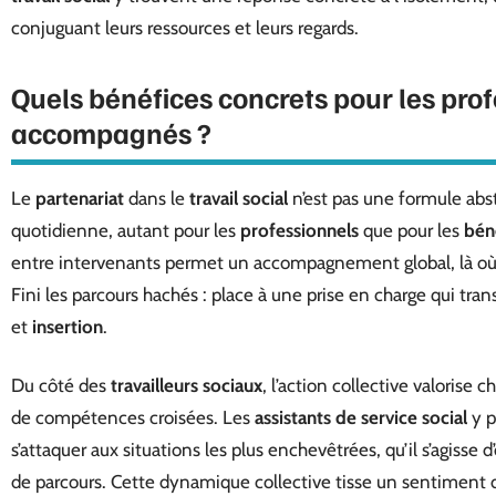
conjuguant leurs ressources et leurs regards.
Quels bénéfices concrets pour les prof
accompagnés ?
Le
partenariat
dans le
travail social
n’est pas une formule abstr
quotidienne, autant pour les
professionnels
que pour les
béné
entre intervenants permet un accompagnement global, là où l’
Fini les parcours hachés : place à une prise en charge qui tra
et
insertion
.
Du côté des
travailleurs sociaux
, l’action collective valorise
de compétences croisées. Les
assistants de service social
y p
s’attaquer aux situations les plus enchevêtrées, qu’il s’agisse d
de parcours. Cette dynamique collective tisse un sentiment d’