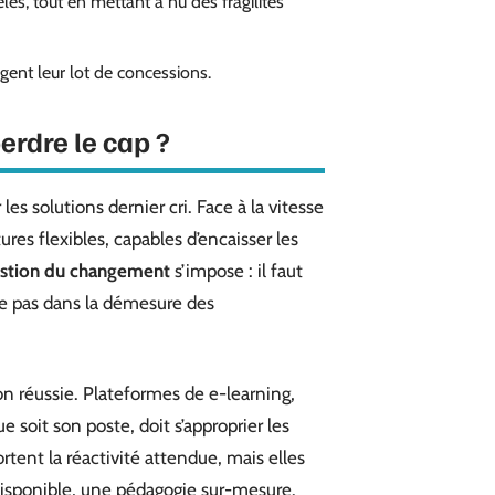
es, tout en mettant à nu des fragilités
igent leur lot de concessions.
erdre le cap ?
les solutions dernier cri. Face à la vitesse
ures flexibles, capables d’encaisser les
stion du changement
s’impose : il faut
side pas dans la démesure des
on réussie. Plateformes de e-learning,
e soit son poste, doit s’approprier les
tent la réactivité attendue, mais elles
isponible, une pédagogie sur-mesure.