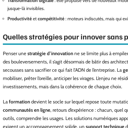
Transformation digitale
: elle propulse vers de nouveaux modèl
jusque-là invisibles.
Productivité
et
compétitivité
: moteurs indiscutés, mais qui ex
Quelles stratégies pour innover sans p
Penser une
stratégie d’innovation
ne se limite plus à empiler 
des bouleversements, il s’agit désormais de bâtir des architect
secousses sans sacrifier ce qui fait l’ADN de l’entreprise. La
ge
mobiliser, prêter l’oreille, anticiper les virages. L’enjeu ne ré
investissements, mais dans la cohérence de chaque choix.
La
formation
devient le socle sur lequel repose toute mutati
communautés en ligne
, retours d’expérience : chacun, quel qu
outils, comprendre les usages. Les solutions numériques appor
exigent un accompagnement solide, un
support technique
d