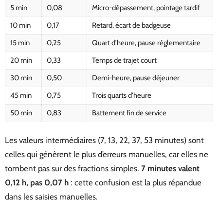
5 min
0,08
Micro-dépassement, pointage tardif
10 min
0,17
Retard, écart de badgeuse
15 min
0,25
Quart d’heure, pause réglementaire
20 min
0,33
Temps de trajet court
30 min
0,50
Demi-heure, pause déjeuner
45 min
0,75
Trois quarts d’heure
50 min
0,83
Battement fin de service
Les valeurs intermédiaires (7, 13, 22, 37, 53 minutes) sont
celles qui génèrent le plus d’erreurs manuelles, car elles ne
tombent pas sur des fractions simples.
7 minutes valent
0,12 h, pas 0,07 h
: cette confusion est la plus répandue
dans les saisies manuelles.