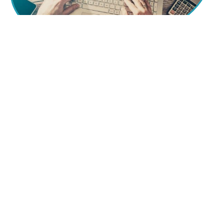
12 mars 2026
How to preserve souvenirs
12 mars 2026
How to identify the next big coin