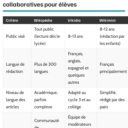
collaboratives pour élèves
Critère
Wikipédia
Vikidia
Wikimini
Tout public
8-12 ans
Public visé
(lecture dès le
8-13 ans
(rédaction par
lycée)
les enfants)
Français,
anglais,
Langue de
Plus de 300
Français
espagnol et
rédaction
langues
principalement
quelques
autres
Niveau de
Académique,
Adapté au
Simplifié,
langue des
parfois
cycle 3 et au
rédigé par des
articles
complexe
collège
pairs
Équipe de
Communauté
modérateurs
de