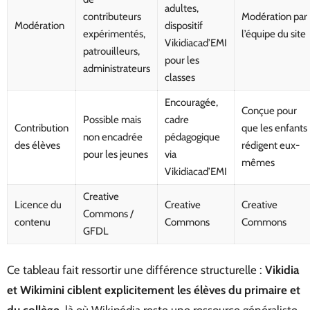
adultes,
contributeurs
Modération par
Modération
dispositif
expérimentés,
l’équipe du site
Vikidiacad’EMI
patrouilleurs,
pour les
administrateurs
classes
Encouragée,
Conçue pour
Possible mais
cadre
Contribution
que les enfants
non encadrée
pédagogique
des élèves
rédigent eux-
pour les jeunes
via
mêmes
Vikidiacad’EMI
Creative
Licence du
Creative
Creative
Commons /
contenu
Commons
Commons
GFDL
Ce tableau fait ressortir une différence structurelle :
Vikidia
et Wikimini ciblent explicitement les élèves du primaire et
du collège
, là où Wikipédia reste une ressource généraliste