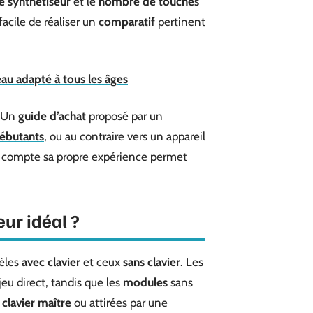
e synthétiseur
et le
nombre de touches
facile de réaliser un
comparatif
pertinent
au adapté à tous les âges
. Un
guide d’achat
proposé par un
débutants
, ou au contraire vers un appareil
n compte sa propre expérience permet
ur idéal ?
dèles
avec clavier
et ceux
sans clavier
. Les
eu direct, tandis que les
modules
sans
n
clavier maître
ou attirées par une